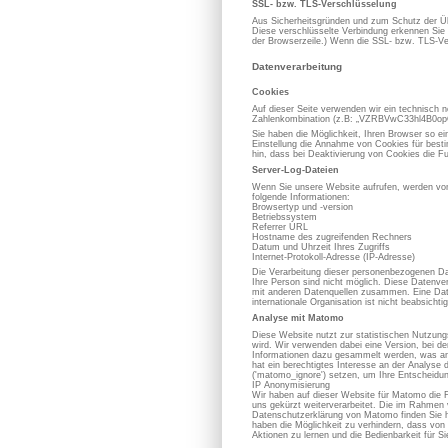
SSL- bzw. TLS-Verschlüsselung
Aus Sicherheitsgründen und zum Schutz der Übe
Diese verschlüsselte Verbindung erkennen Sie d
der Browserzeile.) Wenn die SSL- bzw. TLS-Vers
Datenverarbeitung
Cookies
Auf dieser Seite verwenden wir ein technisch n
Zahlenkombination (z.B: „VZRBVwC33hl4B0opOC
Sie haben die Möglichkeit, Ihren Browser so e
Einstellung die Annahme von Cookies für best
hin, dass bei Deaktivierung von Cookies die Fu
Server-Log-Dateien
Wenn Sie unsere Website aufrufen, werden von
folgende Informationen:
Browsertyp und -version
Betriebssystem
Referrer URL
Hostname des zugreifenden Rechners
Datum und Uhrzeit Ihres Zugriffs
Internet-Protokoll-Adresse (IP-Adresse)
Die Verarbeitung dieser personenbezogenen Dat
Ihre Person sind nicht möglich. Diese Datenve
mit anderen Datenquellen zusammen. Eine Datenw
internationale Organisation ist nicht beabsichtig
Analyse mit Matomo
Diese Website nutzt zur statistischen Nutzun
wird. Wir verwenden dabei eine Version, bei d
Informationen dazu gesammelt werden, was an 
hat ein berechtigtes Interesse an der Analy
('matomo_ignore') setzen, um Ihre Entscheidun
IP Anonymisierung
Wir haben auf dieser Website für Matomo die 
uns gekürzt weiterverarbeitet. Die im Rahmen
Datenschutzerklärung von Matomo finden Sie h
haben die Möglichkeit zu verhindern, dass von 
Aktionen zu lernen und die Bedienbarkeit für S