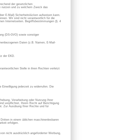
prechend der gesetzlichen
sie nutzen und zu welchem Zweck das
 über E-Mail) Sicherheitslücken aufweisen kann.
nen. Wir sind nicht verantwortlich für die
en Internetseiten. Begriffsbestimmungen (§. 4
ung (DS-GVO) sowie sonstiger
rsonenbezogenen Daten (z.B. Namen, E-Mail-
utz der EKD.
antwortlichen Stelle in ihren Rechten verletzt
 Einwilligung jederzeit zu widerrufen. Die
hebung, Verarbeitung oder Nutzung Ihrer
nd verpflichtet, Ihrem Recht auf Berichtigung
. Zur Ausübung Ihrer Rechte und für
en Dritten in einem üblichen maschinenlesbaren
keit erfolgen.
von nicht ausdrücklich angeforderter Werbung,