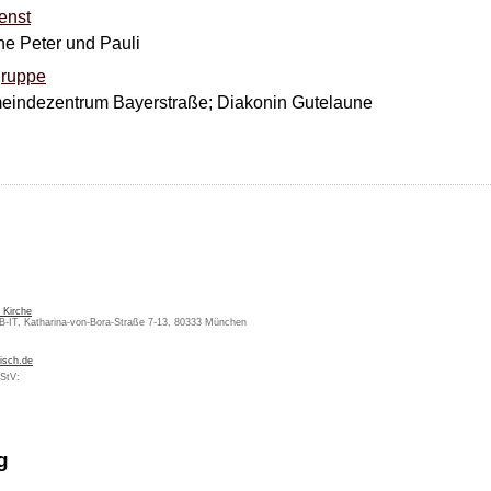
enst
che Peter und Pauli
ruppe
meindezentrum Bayerstraße; Diakonin Gutelaune
 Kirche
KB-IT, Katharina-von-Bora-Straße 7-13, 80333 München
isch.de
MStV:
g