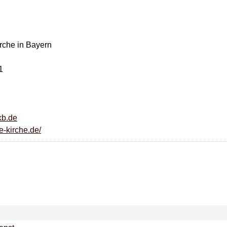
rche in Bayern
1
kb.de
e-kirche.de/