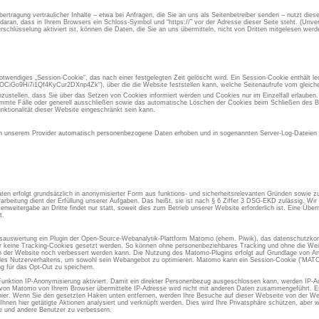
rtragung vertraulicher Inhalte – etwa bei Anfragen, die Sie an uns als Seitenbetreiber senden – nutzt die
aran, dass in Ihrem Browsers ein Schloss-Symbol und “https://” vor der Adresse dieser Seite steht. (Unvers
chlüsselung aktiviert ist, können die Daten, die Sie an uns übermitteln, nicht von Dritten mitgelesen werd
otwendiges „Session-Cookie“, das nach einer festgelegten Zeit gelöscht wird. Ein Session-Cookie enthält led
iGo9Hi7i1Qf4KyCur2DXnp4Zk“), über die die Website feststellen kann, welche Seitenaufrufe vom gleic
inzustellen, dass Sie über das Setzen von Cookies informiert werden und Cookies nur im Einzelfall erlauben
immte Fälle oder generell ausschließen sowie das automatische Löschen der Cookies beim Schließen des Br
nktionalität dieser Website eingeschränkt sein kann.
 unserem Provider automatisch personenbezogene Daten erhoben und in sogenannten Server-Log-Dateien g
en erfolgt grundsätzlich in anonymisierter Form aus funktions- und sicherheitsrelevanten Gründen sowie 
rarbeitung dient der Erfüllung unserer Aufgaben. Das heißt, sie ist nach § 6 Ziffer 3 DSG-EKD zulässig. W
eitergabe an Dritte findet nur statt, soweit dies zum Betrieb unserer Website erforderlich ist. Eine Übermi
t.
gsauswertung ein Plugin der Open-Source-Webanalytik-Plattform Matomo (ehem. Piwik), das datenschutzkon
er keine Tracking-Cookies gesetzt werden. So können ohne personenbeziehbares Tracking und ohne die Weit
der Website noch verbessert werden kann. Die Nutzung des Matomo-Plugins erfolgt auf Grundlage von Art.
se des Nutzerverhaltens, um sowohl sein Webangebot zu optimieren. Matomo kann ein Session-Cookie ('M
g für das Opt-Out zu speichern.
Funktion IP-Anonymisierung aktiviert. Damit ein direkter Personenbezug ausgeschlossen kann, werden IP-A
 von Matomo von Ihrem Browser übermittelte IP-Adresse wird nicht mit anderen Daten zusammengeführt. Es 
ier. Wenn Sie den gesetzten Haken unten entfernen, werden Ihre Besuche auf dieser Webseite von der We
Ihnen hier getätigte Aktionen analysiert und verknüpft werden. Dies wird Ihre Privatsphäre schützen, aber w
ie und andere Benutzer zu verbessern.