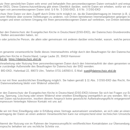
utz Ihrer persönlichen Daten sehr ernst und behandeln Ihre personenbezogenen Daten vertraulich und ents
er EKD). Diese Datenschutzerklärung gibt einen Überblick darüber, welche Daten wir erheben, wofür wir 
itungen von personenbezogenen Daten sind: § 6 Nr. 5 DSG-EKD, § 6 Nr. 3 DSG-EKD
chutz Ihrer Daten vor dem Zugriff durch Dritte nicht möglich ist, da die Datenübertragung im Internet (z.B.
erer Website über externe Verlinkungen zu anderen, von Dritten betriebenen Internetangeboten gelangen kön
ungen und einen sicheren Umgang mit Ihren personenbezogenen Daten auf verlinkten, von Dritten betrieben
 über den Datenschutz der Evangelischen Kirche in Deutschland (DSG-EKD), der Datenschutz-Grundverordn
e Stellen anzuwenden haben, ist:
che oder juristische Person, die allein oder gemeinsam mit anderen darüber entscheidet, warum, welche pe
en genannte verantwortliche Stelle dieses Internetauftritts erfolgt durch den Beauftragten für den Datensch
gelischen Kirche in Deutschland, Lange Laube 20, 30419 Hannover
ekd.de
,
https://datenschutz.ekd.de
 Verarbeitung oder Nutzung Ihrer personenbezogenen Daten durch den Internetauftritt der oben genannten ver
die zuständige Außenstelle des Beauftragten für Datenschutz der EKD wenden:
s BfD-EKD, Hafenbad 22, 89073 Ulm, Telefon 0731-140593-0, E-Mail:
sued@datenschutz.ekd.de
aten nur mit Ihrer ausdrücklichen Einwilligung möglich. Sie haben gemäß § 11 Abs. 3 DSG-EKD das Recht, Ihre
 Datenverarbeitung bleibt vom Widerruf unberührt.
 den Datenschutz der Evangelischen Kirche in Deutschland (DSG-EKD) können Sie sich bei Fragen zur Er
, Sperrung, Löschung oder einem Widerruf einer erteilten Einwilligung unentgeltlich an uns wenden. Wir si
ner Daten nachzukommen, insofern diesem Anspruch keine gesetzliche Aufbewahrungspflicht entgegensteht
Impressum hinterlegte Adresse Kontakt mit uns auf.
 wir mit Ihrer Einwilligung oder in Erfüllung eines Vertrags automatisiert verarbeiten, an sich oder an ein
ertragung der Daten an einen anderen Verantwortlichen kann nur entsprechend einer technischen Umsetzbar
 hiermit der Nutzung von im Rahmen der Impressumspflicht veröffentlichten Kontaktdaten zur Übersendung 
spruchs behalten wir uns rechtliche Schritte vor.