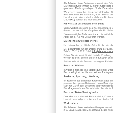
Als Anbieter dieser Seiten nehmen wir den Sch
Datenschutzvorschriften (Datenschutzgesetz d
geschieht. Rechtsgrundlagen für die Verarbe
Wir weisen darauf hin, dass ein vollständiger S
Bitte beachten Sie außerdem, dass Sie von uns
Einhaltung der datenschutzrechtlichen Bestimm
DSG-EKD) können Sie hier einsehen.
Hinweis zur verantwortlichen Stelle
Verantwortlich im Sinne des Kirchengesetzes
datenschutzrechtlicher Vorgaben, die kirchlich
*Verantwortliche Stelle nennt man die natürli
Adressen o. Ä.) wie verarbeitet werden.
Datenschutzaufsichtsbehörde
Die datenschutzrechtliche Aufsicht über die ob
Der Beauftragte für den Datenschutz der Evan
Telefon 05 11 / 76 81 28-0,
info@datenschutz.
Sofern Sie der Ansicht sind, bei der Erhebung,
worden zu sein, sollten Sie sich zunächst an 
Außenstelle für die Datenschutzregion Süd de
Recht auf Widerruf
In vielen Fällen ist eine Verarbeitung Ihrer D
Rechtmäßigkeit der bis zum Widerruf erfolgten
Auskunft, Sperrung, Löschung
Im Rahmen des geltenden Kirchengesetzes über
personenbezogenen Daten und deren Berichtigung
falscher Daten oder Löschung personenbezoge
Rückfragen nehmen Sie sich bitte über die im 
Recht auf Datenübertragbarkeit
Dem Gesetz nach sind Sie berechtigt, Daten, die
Format aushändigen zu lassen. Eine direkte Üb
Werbe-Mails
Als Anbieter dieser Website widersprechen wir
z.B. Spam-Mails. Bei Missachtung dieses Wider