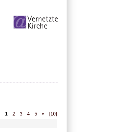
1
2
3
4
5
»
[10]