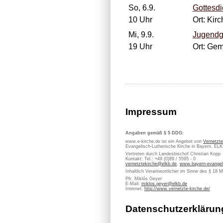
So, 6.9.
Gottesdi
10 Uhr
Ort: Kir
Mi, 9.9.
Jugendg
19 Uhr
Ort: Ge
Impressum
Angaben gemäß § 5 DDG:
www.e-kirche.de ist ein Angebot von
Vernetzte
Evangelisch-Lutherische Kirche in Bayern, EL
Vertreten durch Landesbischof Christian Kopp
Kontakt: Tel.: +49 (0)89 / 5595 - 0
vernetztekirche@elkb.de
,
www.bayern-evangel
Inhaltlich Verantwortlicher im Sinne des § 18 
Pfr. Miklós Geyer
E-Mail:
miklos.geyer@elkb.de
Internet:
http://www.vernetzte-kirche.de/
Datenschutzerklärun