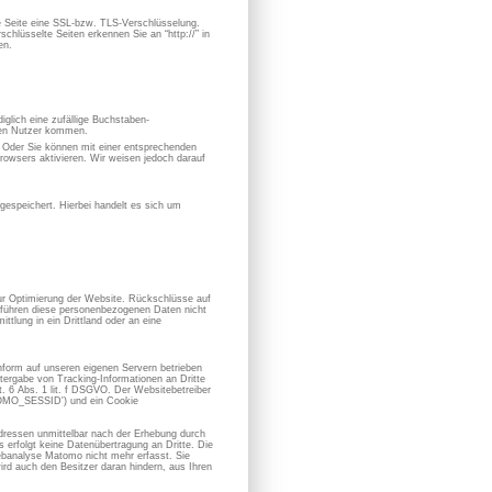
se Seite eine SSL-bzw. TLS-Verschlüsselung.
chlüsselte Seiten erkennen Sie an “http://” in
en.
iglich eine zufällige Buchstaben-
hen Nutzer kommen.
. Oder Sie können mit einer entsprechenden
owsers aktivieren. Wir weisen jedoch darauf
espeichert. Hierbei handelt es sich um
zur Optimierung der Website. Rückschlüsse auf
ir führen diese personenbezogenen Daten nicht
ttlung in ein Drittland oder an eine
form auf unseren eigenen Servern betrieben
ergabe von Tracking-Informationen an Dritte
 6 Abs. 1 lit. f DSGVO. Der Websitebetreiber
ATOMO_SESSID') und ein Cookie
dressen unmittelbar nach der Erhebung durch
erfolgt keine Datenübertragung an Dritte. Die
banalyse Matomo nicht mehr erfasst. Sie
ird auch den Besitzer daran hindern, aus Ihren