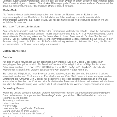
Vertrags automatisiert verarbeiten, an sich oder an einen Dritten in einem üblichen maschinenlesbaren
Format aushändigen zu lassen. Eine direkte Übertragung der Daten an einen anderen Verantwortlichen
kann nur entsprechend einer technischen Umsetzbarkeit erfolgen.
Werbe-Mails
Als Anbieter dieser Website widersprechen wir hiermit der Nutzung von im Rahmen der
Impressumspflicht veröffentlichten Kontaktdaten zur Übersendung von nicht ausdrücklich
angeforderter Werbung, z.B. Spam-Mails. Bei Missachtung dieses Widerspruchs behalten wir uns
rechtliche Schritte vor.
SSL- bzw. TLS-Verschlüsselung
Aus Sicherheitsgründen und zum Schutz der Übertragung vertraulicher Inhalte – etwa bei Anfragen, die
Sie an uns als Seitenbetreiber senden – nutzt diese Seite eine SSL-bzw. TLS-Verschlüsselung. Diese
verschlüsselte Verbindung erkennen Sie daran, dass in Ihrem Browsers ein Schloss-Symbol und
“https://” vor der Adresse dieser Seite steht. (Unverschlüsselte Seiten erkennen Sie an “http://” in der
Browserzeile.) Wenn die SSL- bzw. TLS-Verschlüsselung aktiviert ist, können die Daten, die Sie an
uns übermitteln, nicht von Dritten mitgelesen werden.
Datenverarbeitung
Cookies
Auf dieser Seite verwenden wir ein technisch notwendiges „Session-Cookie“, das nach einer
festgelegten Zeit gelöscht wird. Ein Session-Cookie enthält lediglich eine zufällige Buchstaben-
Zahlenkombination (z.B: „VZRBVwC33hl4B0opOCiGo9Hi7i1Qf4KyCur2DXnp4Zk“), über die die
Website feststellen kann, welche Seitenaufrufe vom gleichen Nutzer kommen.
Sie haben die Möglichkeit, Ihren Browser so einzustellen, dass Sie über das Setzen von Cookies
informiert werden und Cookies nur im Einzelfall erlauben. Oder Sie können mit einer entsprechenden
Einstellung die Annahme von Cookies für bestimmte Fälle oder generell ausschließen sowie das
automatische Löschen der Cookies beim Schließen des Browsers aktivieren. Wir weisen jedoch darauf
hin, dass bei Deaktivierung von Cookies die Funktionalität dieser Website eingeschränkt sein kann.
Server-Log-Dateien
Wenn Sie unsere Website aufrufen, werden von unserem Provider automatisch personenbezogene
Daten erhoben und in sogenannten Server-Log-Dateien gespeichert. Hierbei handelt es sich um
folgende Informationen:
Browsertyp und -version
Betriebssystem
Referrer URL
Hostname des zugreifenden Rechners
Datum und Uhrzeit Ihres Zugriffs
Internet-Protokoll-Adresse (IP-Adresse)