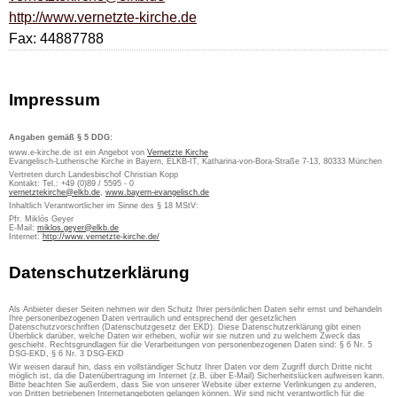
http://www.vernetzte-kirche.de
Fax: 44887788
Impressum
Angaben gemäß § 5 DDG:
www.e-kirche.de ist ein Angebot von
Vernetzte Kirche
Evangelisch-Lutherische Kirche in Bayern, ELKB-IT, Katharina-von-Bora-Straße 7-13, 80333 München
Vertreten durch Landesbischof Christian Kopp
Kontakt: Tel.: +49 (0)89 / 5595 - 0
vernetztekirche@elkb.de
,
www.bayern-evangelisch.de
Inhaltlich Verantwortlicher im Sinne des § 18 MStV:
Pfr. Miklós Geyer
E-Mail:
miklos.geyer@elkb.de
Internet:
http://www.vernetzte-kirche.de/
Datenschutzerklärung
Als Anbieter dieser Seiten nehmen wir den Schutz Ihrer persönlichen Daten sehr ernst und behandeln
Ihre personenbezogenen Daten vertraulich und entsprechend der gesetzlichen
Datenschutzvorschriften (Datenschutzgesetz der EKD). Diese Datenschutzerklärung gibt einen
Überblick darüber, welche Daten wir erheben, wofür wir sie nutzen und zu welchem Zweck das
geschieht. Rechtsgrundlagen für die Verarbeitungen von personenbezogenen Daten sind: § 6 Nr. 5
DSG-EKD, § 6 Nr. 3 DSG-EKD
Wir weisen darauf hin, dass ein vollständiger Schutz Ihrer Daten vor dem Zugriff durch Dritte nicht
möglich ist, da die Datenübertragung im Internet (z.B. über E-Mail) Sicherheitslücken aufweisen kann.
Bitte beachten Sie außerdem, dass Sie von unserer Website über externe Verlinkungen zu anderen,
von Dritten betriebenen Internetangeboten gelangen können. Wir sind nicht verantwortlich für die