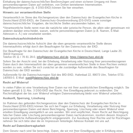
Einhaltung der datenschutzrechtlichen Bestimmungen und einen sicheren Umgang mit Ihren
personenbezogenen Daten auf verlinkten, von Dritten betriebenen Internetseiten.
Begriffsbestimmungen (§. 4 DSG-EKD) können Sie hier einsehen.
Hinweis zur verantwortlichen Stelle
Verantwortlich im Sinne des Kirchengesetzes über den Datenschutz der Evangelischen Kirche in
Deutschland (DSG-EKD), der Datenschutz-Grundverordnung (DS-GVO) sowie sonstiger
datenschutzrechtlicher Vorgaben, die kirchliche Stellen anzuwenden haben, ist:
*Verantwortliche Stelle nennt man die natürliche oder juristische Person, die allein oder gemeinsam mit
anderen darüber entscheidet, warum, welche personenbezogenen Daten (z.B. Namen, E-Mail-
Adressen o. Ä.) wie verarbeitet werden.
Datenschutzaufsichtsbehörde
Die datenschutzrechtliche Aufsicht über die oben genannte verantwortliche Stelle dieses
Internetauftritts erfolgt durch den Beauftragten für den Datenschutz der EKD.
Der Beauftragte für den Datenschutz der Evangelischen Kirche in Deutschland, Lange Laube 20,
30419 Hannover
Telefon 05 11 / 76 81 28-0,
info@datenschutz.ekd.de
,
https://datenschutz.ekd.de
Sofern Sie der Ansicht sind, bei der Erhebung, Verarbeitung oder Nutzung Ihrer personenbezogenen
Daten durch den Internetauftritt der oben genannten verantwortlichen Stelle in ihren Rechten verletzt
worden zu sein, sollten Sie sich zunächst an die zuständige Außenstelle des Beauftragten für
Datenschutz der EKD wenden:
Außenstelle für die Datenschutzregion Süd des BfD-EKD, Hafenbad 22, 89073 Ulm, Telefon 0731-
140593-0, E-Mail:
sued@datenschutz.ekd.de
Recht auf Widerruf
In vielen Fällen ist eine Verarbeitung Ihrer Daten nur mit Ihrer ausdrücklichen Einwilligung möglich. Sie
haben gemäß § 11 Abs. 3 DSG-EKD das Recht, Ihre Einwilligung jederzeit zu widerrufen. Die
Rechtmäßigkeit der bis zum Widerruf erfolgten Datenverarbeitung bleibt vom Widerruf unberührt.
Auskunft, Sperrung, Löschung
Im Rahmen des geltenden Kirchengesetzes über den Datenschutz der Evangelischen Kirche in
Deutschland (DSG-EKD) können Sie sich bei Fragen zur Erhebung, Verarbeitung oder Nutzung Ihrer
personenbezogenen Daten und deren Berichtigung, Sperrung, Löschung oder einem Widerruf einer
erteilten Einwilligung unentgeltlich an uns wenden. Wir sind verpflichtet, Ihrem Recht auf Berichtigung
falscher Daten oder Löschung personenbezogener Daten nachzukommen, insofern diesem Anspruch
keine gesetzliche Aufbewahrungspflicht entgegensteht. Zur Ausübung Ihrer Rechte und für Rückfragen
nehmen Sie sich bitte über die im Impressum hinterlegte Adresse Kontakt mit uns auf.
Recht auf Datenübertragbarkeit
Dem Gesetz nach sind Sie berechtigt, Daten, die wir mit Ihrer Einwilligung oder in Erfüllung eines