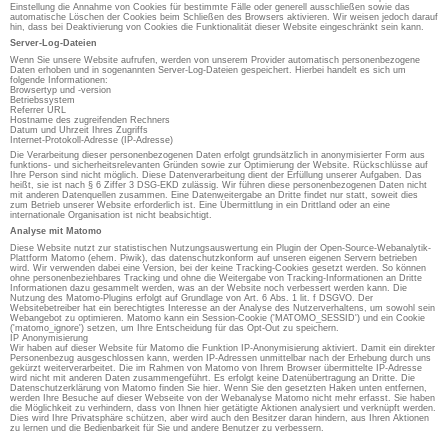
Einstellung die Annahme von Cookies für bestimmte Fälle oder generell ausschließen sowie das
automatische Löschen der Cookies beim Schließen des Browsers aktivieren. Wir weisen jedoch darauf
hin, dass bei Deaktivierung von Cookies die Funktionalität dieser Website eingeschränkt sein kann.
Server-Log-Dateien
Wenn Sie unsere Website aufrufen, werden von unserem Provider automatisch personenbezogene
Daten erhoben und in sogenannten Server-Log-Dateien gespeichert. Hierbei handelt es sich um
folgende Informationen:
Browsertyp und -version
Betriebssystem
Referrer URL
Hostname des zugreifenden Rechners
Datum und Uhrzeit Ihres Zugriffs
Internet-Protokoll-Adresse (IP-Adresse)
Die Verarbeitung dieser personenbezogenen Daten erfolgt grundsätzlich in anonymisierter Form aus
funktions- und sicherheitsrelevanten Gründen sowie zur Optimierung der Website. Rückschlüsse auf
Ihre Person sind nicht möglich. Diese Datenverarbeitung dient der Erfüllung unserer Aufgaben. Das
heißt, sie ist nach § 6 Ziffer 3 DSG-EKD zulässig. Wir führen diese personenbezogenen Daten nicht
mit anderen Datenquellen zusammen. Eine Datenweitergabe an Dritte findet nur statt, soweit dies
zum Betrieb unserer Website erforderlich ist. Eine Übermittlung in ein Drittland oder an eine
internationale Organisation ist nicht beabsichtigt.
Analyse mit Matomo
Diese Website nutzt zur statistischen Nutzungsauswertung ein Plugin der Open-Source-Webanalytik-
Plattform Matomo (ehem. Piwik), das datenschutzkonform auf unseren eigenen Servern betrieben
wird. Wir verwenden dabei eine Version, bei der keine Tracking-Cookies gesetzt werden. So können
ohne personenbeziehbares Tracking und ohne die Weitergabe von Tracking-Informationen an Dritte
Informationen dazu gesammelt werden, was an der Website noch verbessert werden kann. Die
Nutzung des Matomo-Plugins erfolgt auf Grundlage von Art. 6 Abs. 1 lit. f DSGVO. Der
Websitebetreiber hat ein berechtigtes Interesse an der Analyse des Nutzerverhaltens, um sowohl sein
Webangebot zu optimieren. Matomo kann ein Session-Cookie ('MATOMO_SESSID') und ein Cookie
('matomo_ignore') setzen, um Ihre Entscheidung für das Opt-Out zu speichern.
IP Anonymisierung
Wir haben auf dieser Website für Matomo die Funktion IP-Anonymisierung aktiviert. Damit ein direkter
Personenbezug ausgeschlossen kann, werden IP-Adressen unmittelbar nach der Erhebung durch uns
gekürzt weiterverarbeitet. Die im Rahmen von Matomo von Ihrem Browser übermittelte IP-Adresse
wird nicht mit anderen Daten zusammengeführt. Es erfolgt keine Datenübertragung an Dritte. Die
Datenschutzerklärung von Matomo finden Sie hier. Wenn Sie den gesetzten Haken unten entfernen,
werden Ihre Besuche auf dieser Webseite von der Webanalyse Matomo nicht mehr erfasst. Sie haben
die Möglichkeit zu verhindern, dass von Ihnen hier getätigte Aktionen analysiert und verknüpft werden.
Dies wird Ihre Privatsphäre schützen, aber wird auch den Besitzer daran hindern, aus Ihren Aktionen
zu lernen und die Bedienbarkeit für Sie und andere Benutzer zu verbessern.