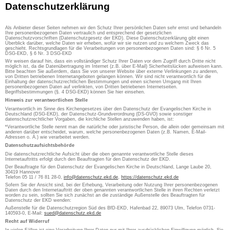
Datenschutzerklärung
Als Anbieter dieser Seiten nehmen wir den Schutz Ihrer persönlichen Daten sehr ernst und behandeln
Ihre personenbezogenen Daten vertraulich und entsprechend der gesetzlichen
Datenschutzvorschriften (Datenschutzgesetz der EKD). Diese Datenschutzerklärung gibt einen
Überblick darüber, welche Daten wir erheben, wofür wir sie nutzen und zu welchem Zweck das
geschieht. Rechtsgrundlagen für die Verarbeitungen von personenbezogenen Daten sind: § 6 Nr. 5
DSG-EKD, § 6 Nr. 3 DSG-EKD
Wir weisen darauf hin, dass ein vollständiger Schutz Ihrer Daten vor dem Zugriff durch Dritte nicht
möglich ist, da die Datenübertragung im Internet (z.B. über E-Mail) Sicherheitslücken aufweisen kann.
Bitte beachten Sie außerdem, dass Sie von unserer Website über externe Verlinkungen zu anderen,
von Dritten betriebenen Internetangeboten gelangen können. Wir sind nicht verantwortlich für die
Einhaltung der datenschutzrechtlichen Bestimmungen und einen sicheren Umgang mit Ihren
personenbezogenen Daten auf verlinkten, von Dritten betriebenen Internetseiten.
Begriffsbestimmungen (§. 4 DSG-EKD) können Sie hier einsehen.
Hinweis zur verantwortlichen Stelle
Verantwortlich im Sinne des Kirchengesetzes über den Datenschutz der Evangelischen Kirche in
Deutschland (DSG-EKD), der Datenschutz-Grundverordnung (DS-GVO) sowie sonstiger
datenschutzrechtlicher Vorgaben, die kirchliche Stellen anzuwenden haben, ist:
*Verantwortliche Stelle nennt man die natürliche oder juristische Person, die allein oder gemeinsam mit
anderen darüber entscheidet, warum, welche personenbezogenen Daten (z.B. Namen, E-Mail-
Adressen o. Ä.) wie verarbeitet werden.
Datenschutzaufsichtsbehörde
Die datenschutzrechtliche Aufsicht über die oben genannte verantwortliche Stelle dieses
Internetauftritts erfolgt durch den Beauftragten für den Datenschutz der EKD.
Der Beauftragte für den Datenschutz der Evangelischen Kirche in Deutschland, Lange Laube 20,
30419 Hannover
Telefon 05 11 / 76 81 28-0,
info@datenschutz.ekd.de
,
https://datenschutz.ekd.de
Sofern Sie der Ansicht sind, bei der Erhebung, Verarbeitung oder Nutzung Ihrer personenbezogenen
Daten durch den Internetauftritt der oben genannten verantwortlichen Stelle in ihren Rechten verletzt
worden zu sein, sollten Sie sich zunächst an die zuständige Außenstelle des Beauftragten für
Datenschutz der EKD wenden:
Außenstelle für die Datenschutzregion Süd des BfD-EKD, Hafenbad 22, 89073 Ulm, Telefon 0731-
140593-0, E-Mail:
sued@datenschutz.ekd.de
Recht auf Widerruf