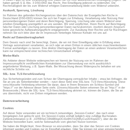
In vielen Fällen ist eine Verarbeitung Ihrer Daten nur mit Ihrer ausdrücklichen Einwilligung möglich. Sie
haben gemäß § 11 Abs. 3 DSG-EKD das Recht, Ihre Einwilligung jederzeit zu widerrufen. Die
Rechtmäßigkeit der bis zum Widerruf erfolgten Datenverarbeitung bleibt vom Widerruf unberührt.
Auskunft, Sperrung, Löschung
Im Rahmen des geltenden Kirchengesetzes über den Datenschutz der Evangelischen Kirche in
Deutschland (DSG-EKD) können Sie sich bei Fragen zur Erhebung, Verarbeitung oder Nutzung Ihrer
personenbezogenen Daten und deren Berichtigung, Sperrung, Löschung oder einem Widerruf einer
erteilten Einwilligung unentgeltlich an uns wenden. Wir sind verpflichtet, Ihrem Recht auf Berichtigung
falscher Daten oder Löschung personenbezogener Daten nachzukommen, insofern diesem Anspruch
keine gesetzliche Aufbewahrungspflicht entgegensteht. Zur Ausübung Ihrer Rechte und für Rückfragen
nehmen Sie sich bitte über die im Impressum hinterlegte Adresse Kontakt mit uns auf.
Recht auf Datenübertragbarkeit
Dem Gesetz nach sind Sie berechtigt, Daten, die wir mit Ihrer Einwilligung oder in Erfüllung eines
Vertrags automatisiert verarbeiten, an sich oder an einen Dritten in einem üblichen maschinenlesbaren
Format aushändigen zu lassen. Eine direkte Übertragung der Daten an einen anderen Verantwortlichen
kann nur entsprechend einer technischen Umsetzbarkeit erfolgen.
Werbe-Mails
Als Anbieter dieser Website widersprechen wir hiermit der Nutzung von im Rahmen der
Impressumspflicht veröffentlichten Kontaktdaten zur Übersendung von nicht ausdrücklich
angeforderter Werbung, z.B. Spam-Mails. Bei Missachtung dieses Widerspruchs behalten wir uns
rechtliche Schritte vor.
SSL- bzw. TLS-Verschlüsselung
Aus Sicherheitsgründen und zum Schutz der Übertragung vertraulicher Inhalte – etwa bei Anfragen, die
Sie an uns als Seitenbetreiber senden – nutzt diese Seite eine SSL-bzw. TLS-Verschlüsselung. Diese
verschlüsselte Verbindung erkennen Sie daran, dass in Ihrem Browsers ein Schloss-Symbol und
“https://” vor der Adresse dieser Seite steht. (Unverschlüsselte Seiten erkennen Sie an “http://” in der
Browserzeile.) Wenn die SSL- bzw. TLS-Verschlüsselung aktiviert ist, können die Daten, die Sie an
uns übermitteln, nicht von Dritten mitgelesen werden.
Datenverarbeitung
Cookies
Auf dieser Seite verwenden wir ein technisch notwendiges „Session-Cookie“, das nach einer
festgelegten Zeit gelöscht wird. Ein Session-Cookie enthält lediglich eine zufällige Buchstaben-
Zahlenkombination (z.B: „VZRBVwC33hl4B0opOCiGo9Hi7i1Qf4KyCur2DXnp4Zk“), über die die
Website feststellen kann, welche Seitenaufrufe vom gleichen Nutzer kommen.
Sie haben die Möglichkeit, Ihren Browser so einzustellen, dass Sie über das Setzen von Cookies
informiert werden und Cookies nur im Einzelfall erlauben. Oder Sie können mit einer entsprechenden