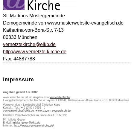
St. Martinus Mustergemeinde
Demogemeinde von www.musterwebsite-evangelisch.de
Katharina-von-Bora-Str. 7-13
80333 München
vernetztekirche@elkb.de
http://www.vernetzte-kirche.de
Fax: 44887788
Impressum
Angaben gemäß § 5 DDG:
www.e-kirche.de ist ein Angebot von
Vernetzte Kirche
Evangelisch-Lutherische Kirche in Bayern, ELKB-IT, Katharina-von-Bora-Straße 7-13, 80333 München
Vertreten durch Landesbischof Christian Kopp
Kontakt: Tel.: +49 (0)89 / 5595 - 0
vernetztekirche@elkb.de
,
www.bayern-evangelisch.de
Inhaltlich Verantwortlicher im Sinne des § 18 MStV:
Pfr. Miklós Geyer
E-Mail:
miklos.geyer@elkb.de
Internet:
http://www.vernetzte-kirche.de/