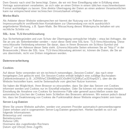
Dem Gesetz nach sind Sie berechtigt, Daten, die wir mit Ihrer Einwilligung oder in Erfüllung eines
Vertrags automatisiert verarbeiten, an sich oder an einen Dritten in einem üblichen maschinenlesbaren
Format aushändigen zu lassen. Eine direkte Übertragung der Daten an einen anderen Verantwortlichen
kann nur entsprechend einer technischen Umsetzbarkeit erfolgen.
Werbe-Mails
Als Anbieter dieser Website widersprechen wir hiermit der Nutzung von im Rahmen der
Impressumspflicht veröffentlichten Kontaktdaten zur Übersendung von nicht ausdrücklich
angeforderter Werbung, z.B. Spam-Mails. Bei Missachtung dieses Widerspruchs behalten wir uns
rechtliche Schritte vor.
SSL- bzw. TLS-Verschlüsselung
Aus Sicherheitsgründen und zum Schutz der Übertragung vertraulicher Inhalte – etwa bei Anfragen, die
Sie an uns als Seitenbetreiber senden – nutzt diese Seite eine SSL-bzw. TLS-Verschlüsselung. Diese
verschlüsselte Verbindung erkennen Sie daran, dass in Ihrem Browsers ein Schloss-Symbol und
“https://” vor der Adresse dieser Seite steht. (Unverschlüsselte Seiten erkennen Sie an “http://” in der
Browserzeile.) Wenn die SSL- bzw. TLS-Verschlüsselung aktiviert ist, können die Daten, die Sie an
uns übermitteln, nicht von Dritten mitgelesen werden.
Datenverarbeitung
Cookies
Auf dieser Seite verwenden wir ein technisch notwendiges „Session-Cookie“, das nach einer
festgelegten Zeit gelöscht wird. Ein Session-Cookie enthält lediglich eine zufällige Buchstaben-
Zahlenkombination (z.B: „VZRBVwC33hl4B0opOCiGo9Hi7i1Qf4KyCur2DXnp4Zk“), über die die
Website feststellen kann, welche Seitenaufrufe vom gleichen Nutzer kommen.
Sie haben die Möglichkeit, Ihren Browser so einzustellen, dass Sie über das Setzen von Cookies
informiert werden und Cookies nur im Einzelfall erlauben. Oder Sie können mit einer entsprechenden
Einstellung die Annahme von Cookies für bestimmte Fälle oder generell ausschließen sowie das
automatische Löschen der Cookies beim Schließen des Browsers aktivieren. Wir weisen jedoch darauf
hin, dass bei Deaktivierung von Cookies die Funktionalität dieser Website eingeschränkt sein kann.
Server-Log-Dateien
Wenn Sie unsere Website aufrufen, werden von unserem Provider automatisch personenbezogene
Daten erhoben und in sogenannten Server-Log-Dateien gespeichert. Hierbei handelt es sich um
folgende Informationen:
Browsertyp und -version
Betriebssystem
Referrer URL
Hostname des zugreifenden Rechners
Datum und Uhrzeit Ihres Zugriffs