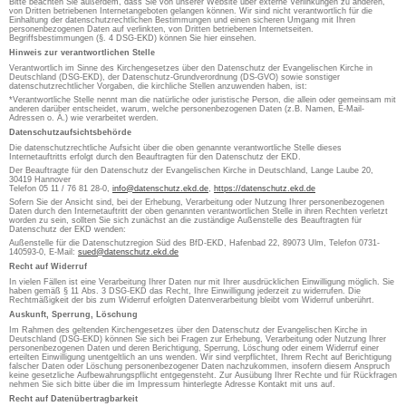
Bitte beachten Sie außerdem, dass Sie von unserer Website über externe Verlinkungen zu anderen,
von Dritten betriebenen Internetangeboten gelangen können. Wir sind nicht verantwortlich für die
Einhaltung der datenschutzrechtlichen Bestimmungen und einen sicheren Umgang mit Ihren
personenbezogenen Daten auf verlinkten, von Dritten betriebenen Internetseiten.
Begriffsbestimmungen (§. 4 DSG-EKD) können Sie hier einsehen.
Hinweis zur verantwortlichen Stelle
Verantwortlich im Sinne des Kirchengesetzes über den Datenschutz der Evangelischen Kirche in
Deutschland (DSG-EKD), der Datenschutz-Grundverordnung (DS-GVO) sowie sonstiger
datenschutzrechtlicher Vorgaben, die kirchliche Stellen anzuwenden haben, ist:
*Verantwortliche Stelle nennt man die natürliche oder juristische Person, die allein oder gemeinsam mit
anderen darüber entscheidet, warum, welche personenbezogenen Daten (z.B. Namen, E-Mail-
Adressen o. Ä.) wie verarbeitet werden.
Datenschutzaufsichtsbehörde
Die datenschutzrechtliche Aufsicht über die oben genannte verantwortliche Stelle dieses
Internetauftritts erfolgt durch den Beauftragten für den Datenschutz der EKD.
Der Beauftragte für den Datenschutz der Evangelischen Kirche in Deutschland, Lange Laube 20,
30419 Hannover
Telefon 05 11 / 76 81 28-0,
info@datenschutz.ekd.de
,
https://datenschutz.ekd.de
Sofern Sie der Ansicht sind, bei der Erhebung, Verarbeitung oder Nutzung Ihrer personenbezogenen
Daten durch den Internetauftritt der oben genannten verantwortlichen Stelle in ihren Rechten verletzt
worden zu sein, sollten Sie sich zunächst an die zuständige Außenstelle des Beauftragten für
Datenschutz der EKD wenden:
Außenstelle für die Datenschutzregion Süd des BfD-EKD, Hafenbad 22, 89073 Ulm, Telefon 0731-
140593-0, E-Mail:
sued@datenschutz.ekd.de
Recht auf Widerruf
In vielen Fällen ist eine Verarbeitung Ihrer Daten nur mit Ihrer ausdrücklichen Einwilligung möglich. Sie
haben gemäß § 11 Abs. 3 DSG-EKD das Recht, Ihre Einwilligung jederzeit zu widerrufen. Die
Rechtmäßigkeit der bis zum Widerruf erfolgten Datenverarbeitung bleibt vom Widerruf unberührt.
Auskunft, Sperrung, Löschung
Im Rahmen des geltenden Kirchengesetzes über den Datenschutz der Evangelischen Kirche in
Deutschland (DSG-EKD) können Sie sich bei Fragen zur Erhebung, Verarbeitung oder Nutzung Ihrer
personenbezogenen Daten und deren Berichtigung, Sperrung, Löschung oder einem Widerruf einer
erteilten Einwilligung unentgeltlich an uns wenden. Wir sind verpflichtet, Ihrem Recht auf Berichtigung
falscher Daten oder Löschung personenbezogener Daten nachzukommen, insofern diesem Anspruch
keine gesetzliche Aufbewahrungspflicht entgegensteht. Zur Ausübung Ihrer Rechte und für Rückfragen
nehmen Sie sich bitte über die im Impressum hinterlegte Adresse Kontakt mit uns auf.
Recht auf Datenübertragbarkeit