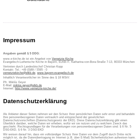
Impressum
Angaben gemäß § 5 DDG:
www.e-kirche.de ist ein Angebot von
Vernetzte Kirche
Evangelisch-Lutherische Kirche in Bayern, ELKB-IT, Katharina-von-Bora-Straße 7-13, 80333 München
Vertreten durch Landesbischof Christian Kopp
Kontakt: Tel.: +49 (0)89 / 5595 - 0
vernetztekirche@elkb.de
,
www.bayern-evangelisch.de
Inhaltlich Verantwortlicher im Sinne des § 18 MStV:
Pfr. Miklós Geyer
E-Mail:
miklos.geyer@elkb.de
Internet:
http://www.vernetzte-kirche.de/
Datenschutzerklärung
Als Anbieter dieser Seiten nehmen wir den Schutz Ihrer persönlichen Daten sehr ernst und behandeln
Ihre personenbezogenen Daten vertraulich und entsprechend der gesetzlichen
Datenschutzvorschriften (Datenschutzgesetz der EKD). Diese Datenschutzerklärung gibt einen
Überblick darüber, welche Daten wir erheben, wofür wir sie nutzen und zu welchem Zweck das
geschieht. Rechtsgrundlagen für die Verarbeitungen von personenbezogenen Daten sind: § 6 Nr. 5
DSG-EKD, § 6 Nr. 3 DSG-EKD
Wir weisen darauf hin, dass ein vollständiger Schutz Ihrer Daten vor dem Zugriff durch Dritte nicht
möglich ist, da die Datenübertragung im Internet (z.B. über E-Mail) Sicherheitslücken aufweisen kann.