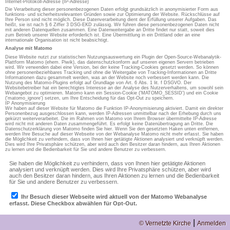
Internet-Protokoll-Adresse (IP-Adresse)
Die Verarbeitung dieser personenbezogenen Daten erfolgt grundsätzlich in anonymisierter Form aus
funktions- und sicherheitsrelevanten Gründen sowie zur Optimierung der Website. Rückschlüsse auf
Ihre Person sind nicht möglich. Diese Datenverarbeitung dient der Erfüllung unserer Aufgaben. Das
heißt, sie ist nach § 6 Ziffer 3 DSG-EKD zulässig. Wir führen diese personenbezogenen Daten nicht
mit anderen Datenquellen zusammen. Eine Datenweitergabe an Dritte findet nur statt, soweit dies
zum Betrieb unserer Website erforderlich ist. Eine Übermittlung in ein Drittland oder an eine
internationale Organisation ist nicht beabsichtigt.
Analyse mit Matomo
Diese Website nutzt zur statistischen Nutzungsauswertung ein Plugin der Open-Source-Webanalytik-
Plattform Matomo (ehem. Piwik), das datenschutzkonform auf unseren eigenen Servern betrieben
wird. Wir verwenden dabei eine Version, bei der keine Tracking-Cookies gesetzt werden. So können
ohne personenbeziehbares Tracking und ohne die Weitergabe von Tracking-Informationen an Dritte
Informationen dazu gesammelt werden, was an der Website noch verbessert werden kann. Die
Nutzung des Matomo-Plugins erfolgt auf Grundlage von Art. 6 Abs. 1 lit. f DSGVO. Der
Websitebetreiber hat ein berechtigtes Interesse an der Analyse des Nutzerverhaltens, um sowohl sein
Webangebot zu optimieren. Matomo kann ein Session-Cookie ('MATOMO_SESSID') und ein Cookie
('matomo_ignore') setzen, um Ihre Entscheidung für das Opt-Out zu speichern.
IP Anonymisierung
Wir haben auf dieser Website für Matomo die Funktion IP-Anonymisierung aktiviert. Damit ein direkter
Personenbezug ausgeschlossen kann, werden IP-Adressen unmittelbar nach der Erhebung durch uns
gekürzt weiterverarbeitet. Die im Rahmen von Matomo von Ihrem Browser übermittelte IP-Adresse
wird nicht mit anderen Daten zusammengeführt. Es erfolgt keine Datenübertragung an Dritte. Die
Datenschutzerklärung von Matomo finden Sie hier. Wenn Sie den gesetzten Haken unten entfernen,
werden Ihre Besuche auf dieser Webseite von der Webanalyse Matomo nicht mehr erfasst. Sie haben
die Möglichkeit zu verhindern, dass von Ihnen hier getätigte Aktionen analysiert und verknüpft werden.
Dies wird Ihre Privatsphäre schützen, aber wird auch den Besitzer daran hindern, aus Ihren Aktionen
zu lernen und die Bedienbarkeit für Sie und andere Benutzer zu verbessern.
|
© Vernetzte Kirche
Anmelden